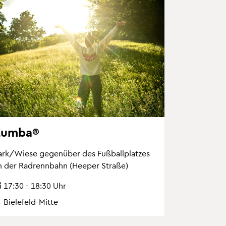
Zumba®
ark/Wiese ge­gen­über des Fuß­ball­plat­zes
n der Rad­renn­bahn (Hee­per Stra­ße)
17:30 - 18:30 Uhr
Bie­le­feld-Mitte