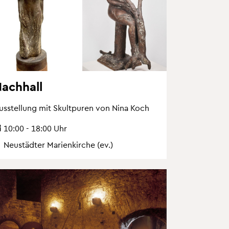
ach­hall
us­stel­lung mit Skultpu­ren von Nina Koch
10:00 - 18:00 Uhr
Neu­städ­ter Ma­ri­en­kir­che (ev.)