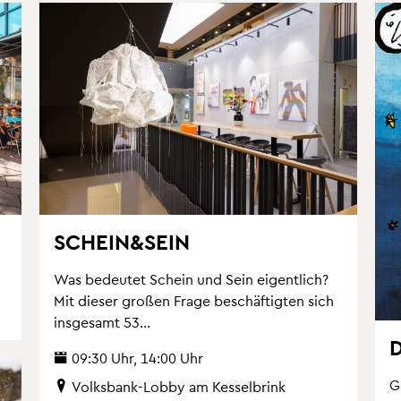
SCHEIN&SEIN
Was be­deu­tet Schein und Sein ei­gent­lich?
Mit die­ser gro­ßen Frage be­schäf­tig­ten sich
ins­ge­samt 53...
D
09:30 Uhr, 14:00 Uhr
G
Volks­bank-Lobby am Kes­sel­brink