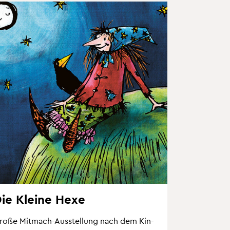
ie Klei­ne Hexe
roße Mit­mach-Aus­stel­lung nach dem Kin­