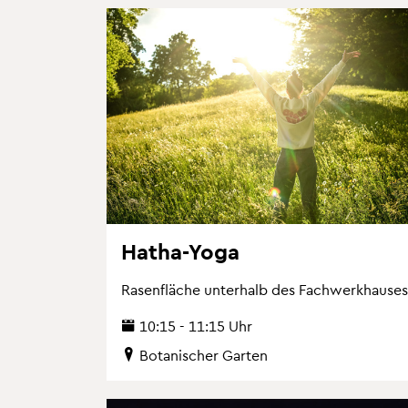
Hatha-Yoga
Ra­sen­flä­che un­ter­halb des Fach­werk­hau­ses
10:15 - 11:15 Uhr
Bo­ta­ni­scher Gar­ten