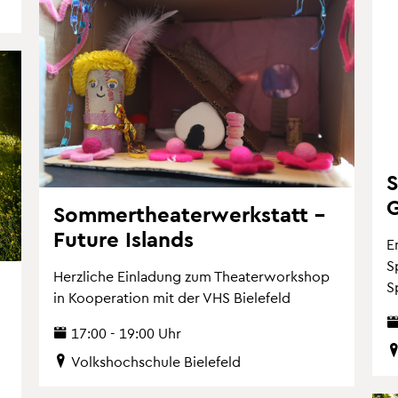
S
G
Som­mer­thea­ter­werk­statt –
Fu­ture Is­lands
E
S
Herz­li­che Ein­la­dung zum Thea­ter­work­shop
S
in Ko­ope­ra­ti­on mit der VHS Bie­le­feld
17:00 - 19:00 Uhr
Volks­hoch­schu­le Bie­le­feld