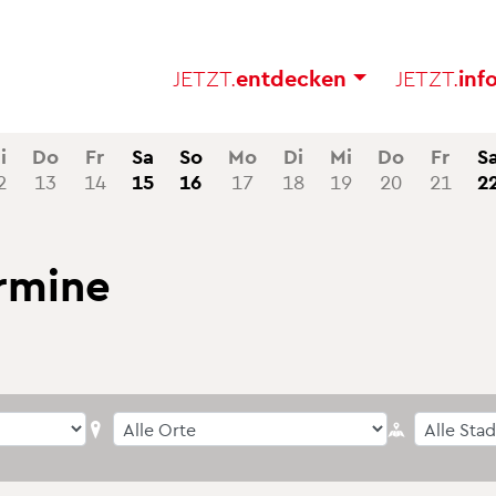
JETZT.
ent­de­cken
JETZT.
in­f
i
Do
Fr
Sa
So
Mo
Di
Mi
Do
Fr
S
2
13
14
15
16
17
18
19
20
21
2
r­mi­ne