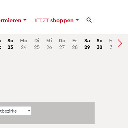
or­mie­ren
JETZT.
shop­pen
a
So
Mo
Di
Mi
Do
Fr
Sa
So
Mo
2
23
24
25
26
27
28
29
30
31