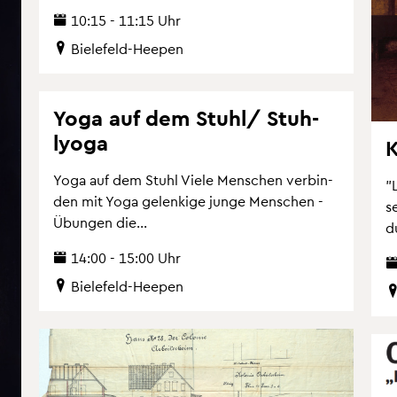
10:15 - 11:15 Uhr
Bie­le­feld-Hee­pen
Yoga auf dem Stuhl/ Stuh­
lyo­ga
K
Yoga auf dem Stuhl Viele Men­schen ver­bin­
"
den mit Yoga ge­len­ki­ge junge Men­schen -
se
Übun­gen die...
d
14:00 - 15:00 Uhr
Bie­le­feld-Hee­pen