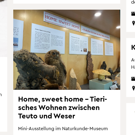
d
K
Au
H
n
Home, sweet home – Tie­ri­
sches Woh­nen zwi­schen
Teuto und Weser
Mini-Aus­stel­lung im Na­tur­kun­de-Mu­se­um