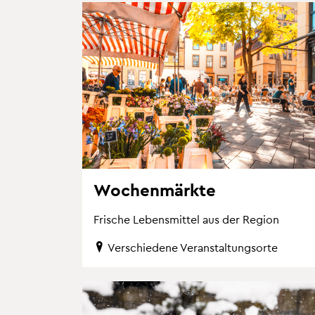
Wo­chen­märk­te
Fri­sche Le­bens­mit­tel aus der Re­gi­on
Ver­schie­de­ne Ver­an­stal­tungs­or­te