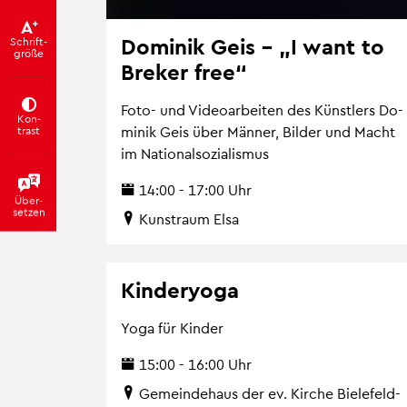
Do­mi­nik Geis – „I want to
Schrift­
grö­ße
Bre­ker free“
Foto- und Vi­deo­ar­bei­ten des Künst­lers Do­
Kon­
trast
mi­nik Geis über Män­ner, Bil­der und Macht
im Na­tio­nal­so­zia­lis­mus
14:00 - 17:00 Uhr
Über­
set­zen
Kunst­raum Elsa
Kin­de­ryo­ga
Yoga für Kin­der
15:00 - 16:00 Uhr
Ge­mein­de­haus der ev. Kir­che Bie­le­feld-