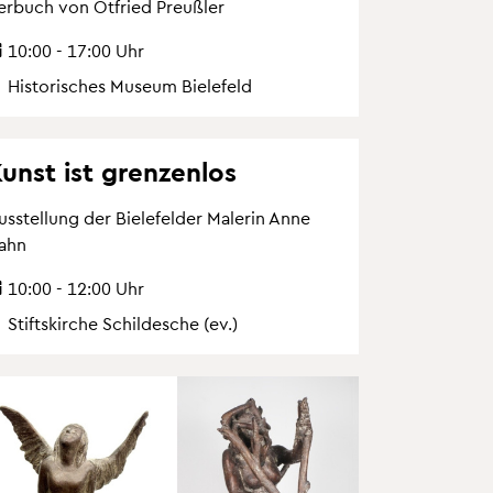
er­buch von Ot­fried Preu­ß­ler
10:00 - 17:00 Uhr
His­to­ri­sches Mu­se­um Bie­le­feld
unst ist gren­zen­los
s­stel­lung der Bie­le­fel­der Ma­le­rin Anne
ahn
10:00 - 12:00 Uhr
Stifts­kir­che Schil­desche (ev.)