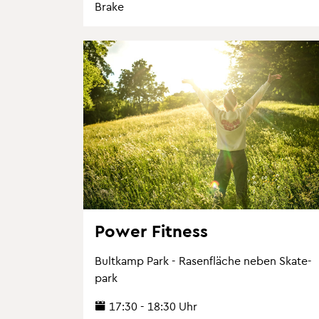
Brake
Power Fit­ness
Bult­kamp Park - Ra­sen­flä­che neben Skate­
park
17:30 - 18:30 Uhr