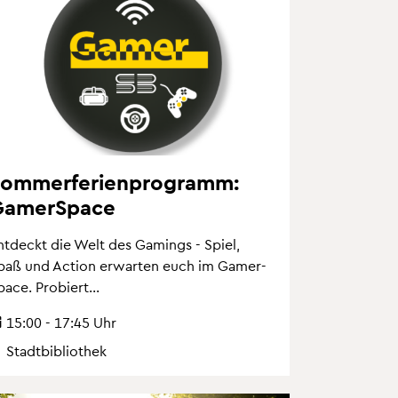
om­mer­fe­ri­en­pro­gramm:
a­mer­Space
nt­deckt die Welt des Ga­mings - Spiel,
paß und Ac­tion er­war­ten euch im Ga­mer­
pace. Pro­biert...
15:00 - 17:45 Uhr
Stadt­bi­blio­thek