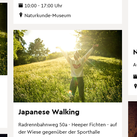
10:00 - 17:00 Uhr
Na­tur­kun­de-Mu­se­um
N
A
Ja­pa­ne­se Wal­king
Rad­renn­bahn­weg 50a - Hee­per Fich­ten - auf
der Wiese ge­gen­über der Sport­hal­le