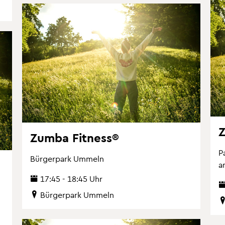
Zumba Fit­ness®
P
Bür­ger­park Um­meln
a
17:45 - 18:45 Uhr
Bür­ger­park Um­meln