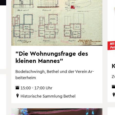
"Die Woh­nungs­fra­ge des
klei­nen Man­nes"
K
Bo­del­schwingh, Be­thel und der Ver­ein Ar­
Z
bei­ter­heim
15:00 - 17:00 Uhr
His­to­ri­sche Samm­lung Be­thel