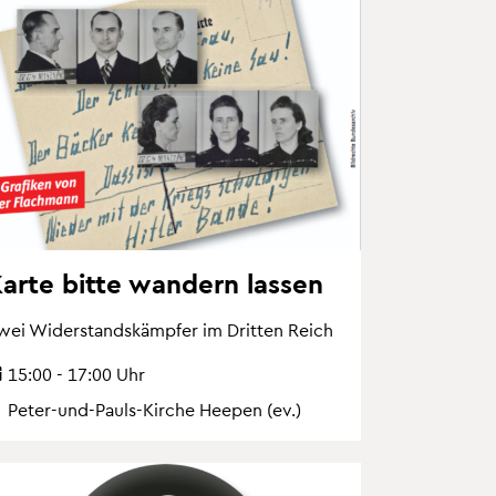
arte bitte wan­dern las­sen
wei Wi­der­stands­kämp­fer im Drit­ten Reich
15:00 - 17:00 Uhr
Peter-und-Pauls-Kir­che Hee­pen (ev.)