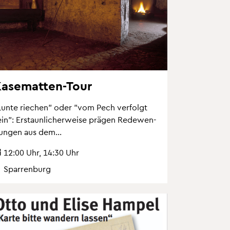
a­se­mat­ten-Tour
Lunte rie­chen" oder "vom Pech ver­folgt
in": Er­staun­li­cher­wei­se prä­gen Re­de­wen­
un­gen aus dem...
12:00 Uhr, 14:30 Uhr
Spar­ren­burg