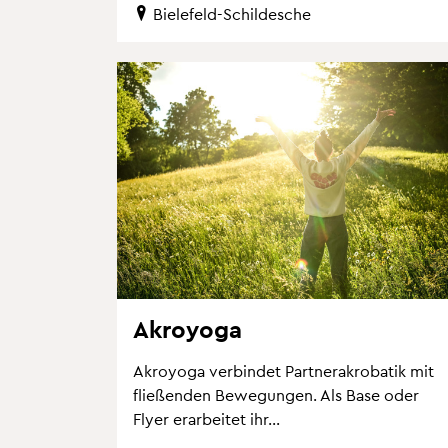
Bie­le­feld-Schil­desche
Akro­yo­ga
Akro­yo­ga ver­bin­det Part­ne­r­akro­ba­tik mit
flie­ßen­den Be­we­gun­gen. Als Base oder
Flyer er­ar­bei­tet ihr...