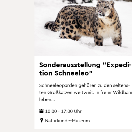
Son­der­aus­stel­lung "Ex­pe­di­
ti­on Schnee­leo"
Schnee­leo­par­den ge­hö­ren zu den sel­tens­
ten Gro­ß­kat­zen welt­weit. In frei­er Wild­bah
leben...
10:00 - 17:00 Uhr
Na­tur­kun­de-Mu­se­um