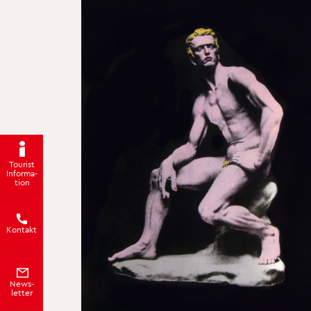
Tou­rist
In­for­ma­
ti­on
Kon­takt
News­
let­ter