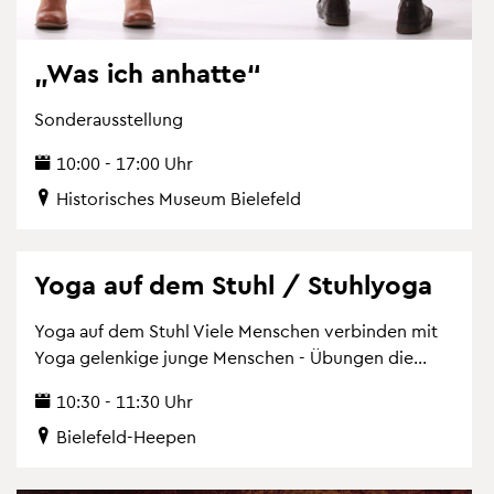
„Was ich an­hat­te“
Son­der­aus­stel­lung
10:00 - 17:00 Uhr
His­to­ri­sches Mu­se­um Bie­le­feld
Yoga auf dem Stuhl / Stuh­lyo­ga
Yoga auf dem Stuhl Viele Men­schen ver­bin­den mit
Yoga ge­len­ki­ge junge Men­schen - Übun­gen die...
10:30 - 11:30 Uhr
Bie­le­feld-Hee­pen