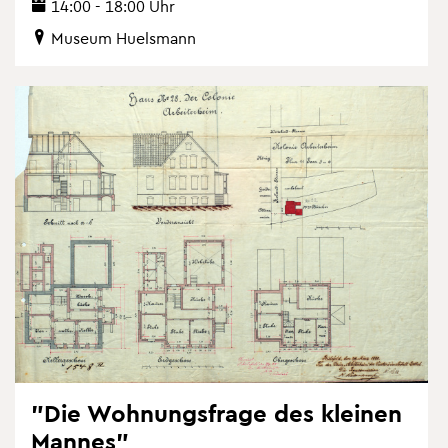
14:00 - 18:00 Uhr
Mu­se­um Hu­els­mann
"Die Woh­nungs­fra­ge des klei­nen
Man­nes"