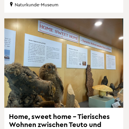
Na­tur­kun­de-Mu­se­um
Home, sweet home – Tie­ri­sches
Woh­nen zwi­schen Teuto und