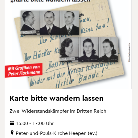
Karte bitte wan­dern las­sen
Zwei Wi­der­stands­kämp­fer im Drit­ten Reich
15:00 - 17:00 Uhr
Peter-und-Pauls-Kir­che Hee­pen (ev.)