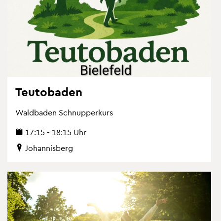
Teu­to­ba­den
Wald­ba­den Schnup­per­kurs
17:15 - 18:15 Uhr
Jo­han­nis­berg