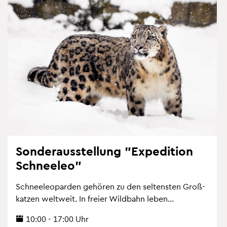
Son­der­aus­stel­lung "Ex­pe­di­ti­on
Schnee­leo"
Schnee­leo­par­den ge­hö­ren zu den sel­tens­ten Gro­ß­
kat­zen welt­weit. In frei­er Wild­bahn leben...
10:00 - 17:00 Uhr