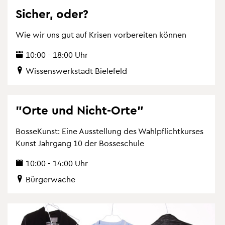
Si­cher, oder?
Wie wir uns gut auf Kri­sen vor­be­rei­ten kön­nen
10:00 - 18:00 Uhr
Wis­sens­werk­stadt Bie­le­feld
"Orte und Nicht-Orte"
Bos­se­Kunst: Eine Aus­stel­lung des Wahl­pflicht­kur­ses
Kunst Jahr­gang 10 der Bos­se­schu­le
10:00 - 14:00 Uhr
Bür­ger­wa­che