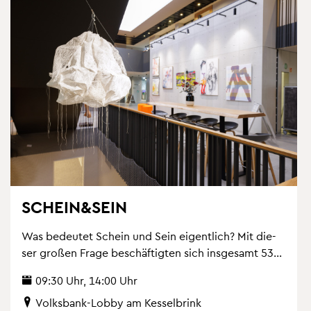
SCHEIN&SEIN
Was be­deu­tet Schein und Sein ei­gent­lich? Mit die­
ser gro­ßen Frage be­schäf­tig­ten sich ins­ge­samt 53...
09:30 Uhr, 14:00 Uhr
Volks­bank-Lobby am Kes­sel­brink