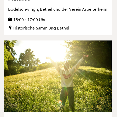
Bo­del­schwingh, Be­thel und der Ver­ein Ar­bei­ter­heim
15:00 - 17:00 Uhr
His­to­ri­sche Samm­lung Be­thel