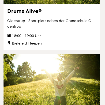
Drums Alive®
Ol­den­trup - Sport­platz neben der Grund­schu­le Ol­
den­trup
18:00 - 19:00 Uhr
Bie­le­feld-Hee­pen