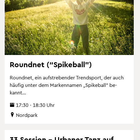
Ro­und­net (“Spike­ball”)
Ro­und­net, ein auf­stre­ben­der Trend­sport, der auch
häu­fig unter dem Mar­ken­na­men „Spike­ball“ be­
kannt...
17:30 - 18:30 Uhr
Nord­park
33 Ses­si­on – Ur­ba­ner Tanz auf