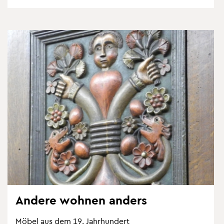
An­de­re woh­nen an­ders
Möbel aus dem 19. Jahr­hun­dert