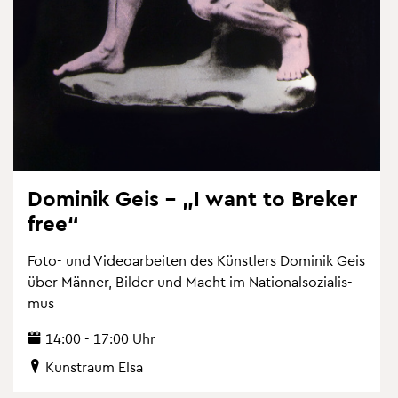
Do­mi­nik Geis – „I want to Bre­ker
free“
Foto- und Vi­deo­ar­bei­ten des Künst­lers Do­mi­nik Geis
über Män­ner, Bil­der und Macht im Na­tio­nal­so­zia­lis­
mus
14:00 - 17:00 Uhr
Kunst­raum Elsa