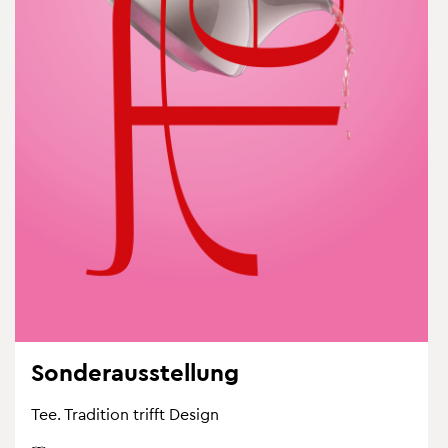
Son­der­aus­stel­lung
Tee. Tra­di­ti­on trifft De­sign