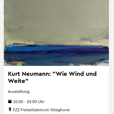
Kurt Neu­mann: "Wie Wind und
Weite"
Aus­stel­lung
10:00 - 22:00 Uhr
FZZ Frei­zeit­zen­trum Stieg­horst