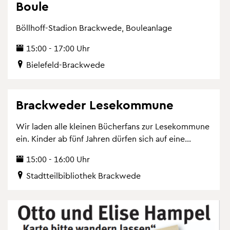
Boule
Böll­hoff-Sta­di­on Brack­we­de, Bou­le­an­la­ge
15:00 - 17:00 Uhr
Bie­le­feld-Brack­we­de
Brack­we­der Le­se­kom­mu­ne
Wir laden alle klei­nen Bü­cher­fans zur Le­se­kom­mu­ne
ein. Kin­der ab fünf Jah­ren dür­fen sich auf eine...
15:00 - 16:00 Uhr
Stadt­teil­bi­blio­thek Brack­we­de