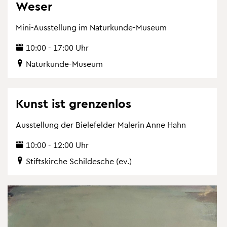
Weser
Mini-Aus­stel­lung im Na­tur­kun­de-Mu­se­um
10:00 - 17:00 Uhr
Na­tur­kun­de-Mu­se­um
Kunst ist gren­zen­los
Aus­stel­lung der Bie­le­fel­der Ma­le­rin Anne Hahn
10:00 - 12:00 Uhr
Stifts­kir­che Schil­desche (ev.)