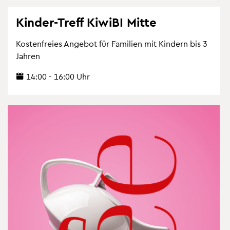
Kin­der-Treff Ki­wi­BI Mitte
Kos­ten­frei­es An­ge­bot für Fa­mi­li­en mit Kin­dern bis 3
Jah­ren
14:00 - 16:00 Uhr