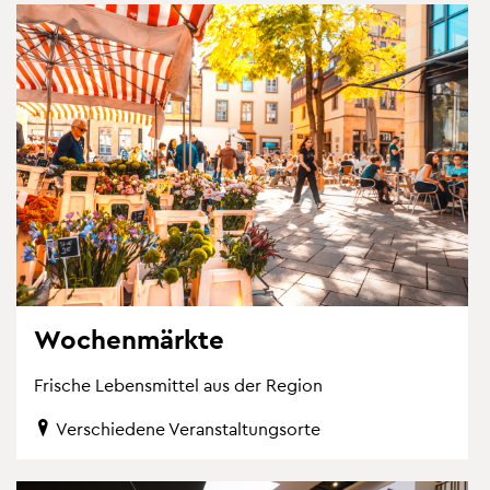
Wo­chen­märk­te
Fri­sche Le­bens­mit­tel aus der Re­gi­on
Ver­schie­de­ne Ver­an­stal­tungs­or­te