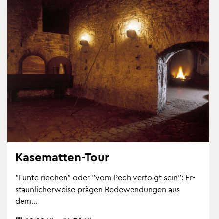
Ka­se­mat­ten-Tour
"Lunte rie­chen" oder "vom Pech ver­folgt sein": Er­
staun­li­cher­wei­se prä­gen Re­de­wen­dun­gen aus
dem...