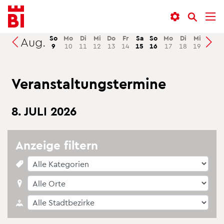
In­
Menü
Suche
halt
an­
an­
an­
sprin­
sprin­
So
Mo
Di
Mi
Do
Fr
Sa
So
Mo
Di
Mi
Do
Aug.
Suchen
9
10
11
12
13
14
15
16
17
18
19
20
sprin­
gen
gen
gen
Ver­an­stal­tungs­ter­mi­ne
8. JULI 2026
An­zei­ge fil­tern