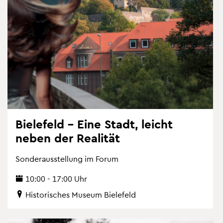
Bie­le­feld – Eine Stadt, leicht
neben der Rea­li­tät
Son­der­aus­stel­lung im Forum
10:00 - 17:00 Uhr
His­to­ri­sches Mu­se­um Bie­le­feld