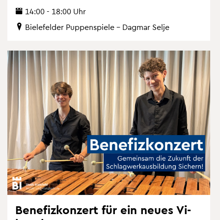
14:00 - 18:00 Uhr
Bie­le­fel­der Pup­pen­spie­le – Dag­mar Selje
Be­ne­fiz­kon­zert für ein neues Vi­