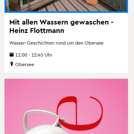
Mit allen Was­sern ge­wa­schen -
Heinz Flott­mann
Was­ser-Ge­schich­ten rund um den Ober­see
11:00 - 12:45 Uhr
Ober­see