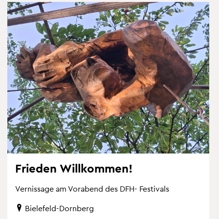
Frie­den Will­kom­men!
Ver­nis­sa­ge am Vor­abend des DFH- Fes­ti­vals
Bie­le­feld-Dorn­berg