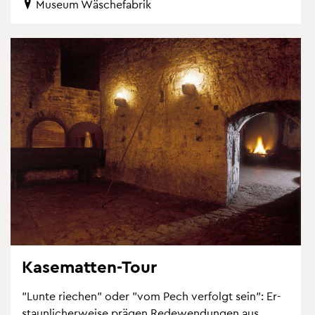
Mu­se­um Wä­sche­fa­brik
Ka­se­mat­ten-Tour
"Lunte rie­chen" oder "vom Pech ver­folgt sein": Er­
staun­li­cher­wei­se prä­gen Re­de­wen­dun­gen aus