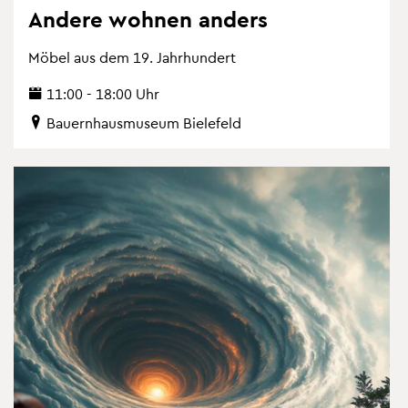
An­de­re woh­nen an­ders
Möbel aus dem 19. Jahr­hun­dert
11:00 - 18:00 Uhr
Bau­ern­haus­mu­se­um Bie­le­feld