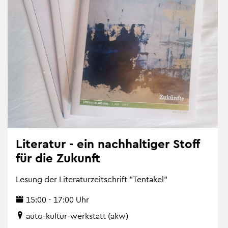
Li­te­ra­tur - ein nach­hal­ti­ger Stoff
für die Zu­kunft
Le­sung der Li­te­ra­tur­zeit­schrift "Ten­ta­kel"
15:00 - 17:00 Uhr
auto-kul­tur-werk­statt (akw)