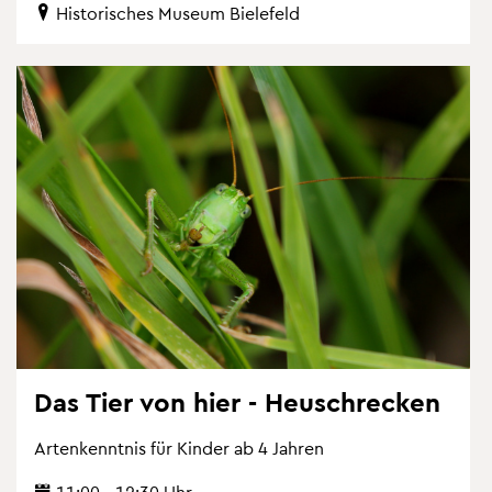
His­to­ri­sches Mu­se­um Bie­le­feld
Das Tier von hier - Heu­schre­cken
Ar­ten­kennt­nis für Kin­der ab 4 Jah­ren
11:00 - 12:30 Uhr