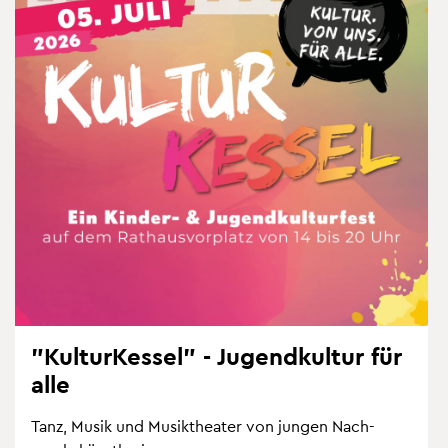
"Kul­tur­Kes­sel" - Ju­gend­kul­tur für
alle
Tanz, Musik und Mu­sik­thea­ter von jun­gen Nach­