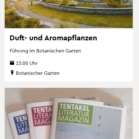
Duft- und Aro­ma­pflan­zen
Füh­rung im Bo­ta­ni­schen Gar­ten
15:00 Uhr
Bo­ta­ni­scher Gar­ten