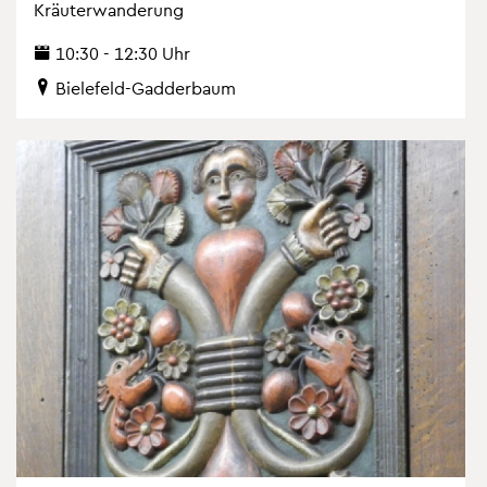
Kräu­ter­wan­de­rung
10:30 - 12:30 Uhr
Bie­le­feld-Gad­der­baum