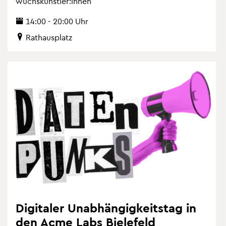
wuchs­künst­ler:innen
14:00 - 20:00 Uhr
Rat­haus­platz
Di­gi­ta­ler Un­ab­hän­gig­keits­tag in
den Acme Labs Bie­le­feld