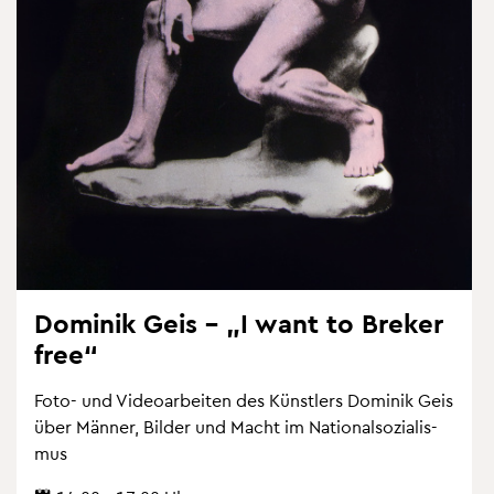
Do­mi­nik Geis – „I want to Bre­ker
free“
Foto- und Vi­deo­ar­bei­ten des Künst­lers Do­mi­nik Geis
über Män­ner, Bil­der und Macht im Na­tio­nal­so­zia­lis­
mus