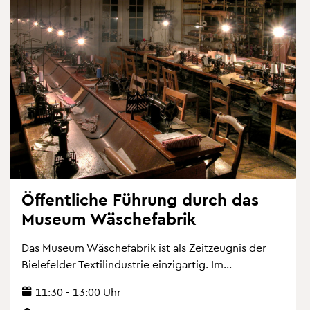
Öf­fent­li­che Füh­rung durch das
Mu­se­um Wä­sche­fa­brik
Das Mu­se­um Wä­sche­fa­brik ist als Zeit­zeug­nis der
Bie­le­fel­der Tex­til­in­dus­trie ein­zig­ar­tig. Im...
11:30 - 13:00 Uhr