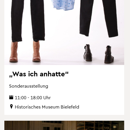
„Was ich an­hat­te“
Son­der­aus­stel­lung
11:00 - 18:00 Uhr
His­to­ri­sches Mu­se­um Bie­le­feld