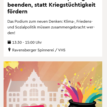
be­en­den, statt Kriegs­tüch­tig­keit
för­dern
Das Po­di­um zum neuen Den­ken: Klima-, Frie­dens-
und So­zi­al­po­li­tik müs­sen zu­sam­men­ge­bracht wer­
den!
13:30 - 15:00 Uhr
Ra­vens­ber­ger Spin­ne­rei / VHS