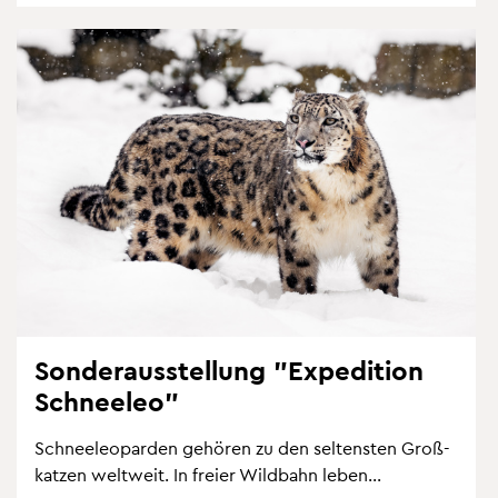
Son­der­aus­stel­lung "Ex­pe­di­ti­on
Schnee­leo"
Schnee­leo­par­den ge­hö­ren zu den sel­tens­ten Gro­ß­
kat­zen welt­weit. In frei­er Wild­bahn leben...