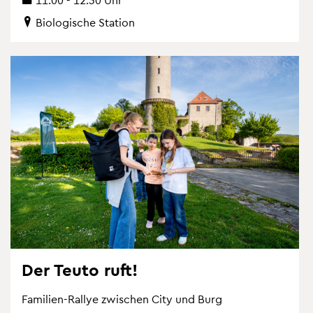
Bio­lo­gi­sche Sta­ti­on
Der Teuto ruft!
Fa­mi­li­en-Ral­lye zwi­schen City und Burg