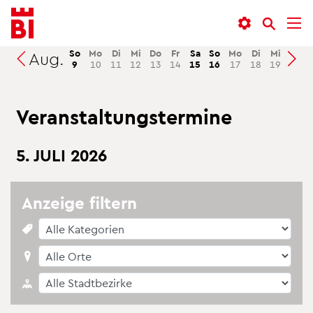
In­
Menü
Suche
halt
an­
an­
an­
sprin­
sprin­
So
Mo
Di
Mi
Do
Fr
Sa
So
Mo
Di
Mi
Do
Aug.
Suchen
9
10
11
12
13
14
15
16
17
18
19
20
sprin­
gen
gen
gen
Ver­an­stal­tungs­ter­mi­ne
5. JULI 2026
An­zei­ge fil­tern