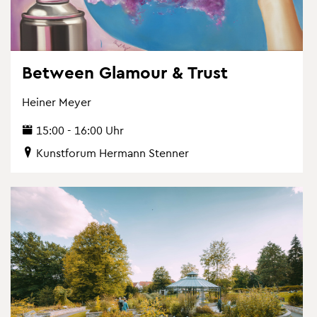
Bet­ween Gla­mour & Trust
Hei­ner Meyer
15:00 - 16:00 Uhr
Kunst­fo­rum Her­mann Sten­ner