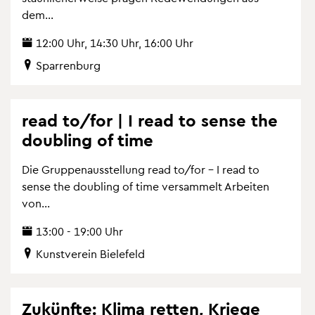
dem...
12:00 Uhr, 14:30 Uhr, 16:00 Uhr
Spar­ren­burg
read to/for | I read to sense the
dou­bling of time
Die Grup­pen­aus­stel­lung read to/for – I read to
sense the dou­bling of time ver­sam­melt Ar­bei­ten
von...
13:00 - 19:00 Uhr
Kunst­ver­ein Bie­le­feld
Zu­künf­te: Klima ret­ten, Krie­ge