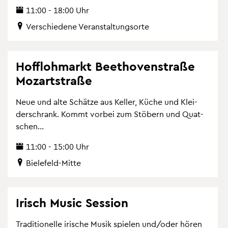
11:00 - 18:00 Uhr
Ver­schie­de­ne Ver­an­stal­tungs­or­te
Hof­floh­markt Beet­ho­ven­stra­ße
Mo­zart­stra­ße
Neue und alte Schät­ze aus Kel­ler, Küche und Klei­
der­schrank. Kommt vor­bei zum Stö­bern und Quat­
schen...
11:00 - 15:00 Uhr
Bie­le­feld-Mitte
Irisch Music Ses­si­on
Tra­di­tio­nel­le iri­sche Musik spie­len und/oder hören