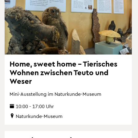
Home, sweet home – Tie­ri­sches
Woh­nen zwi­schen Teuto und
Weser
Mini-Aus­stel­lung im Na­tur­kun­de-Mu­se­um
10:00 - 17:00 Uhr
Na­tur­kun­de-Mu­se­um