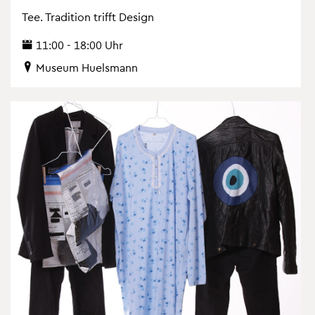
Tee. Tra­di­ti­on trifft De­sign
11:00 - 18:00 Uhr
Mu­se­um Hu­els­mann