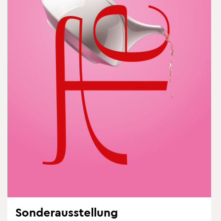
Son­der­aus­stel­lung