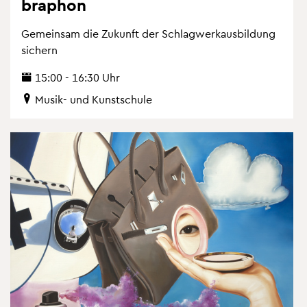
bra­phon
Ge­mein­sam die Zu­kunft der Schlag­werk­aus­bil­dung
si­chern
15:00 - 16:30 Uhr
Musik- und Kunst­schu­le