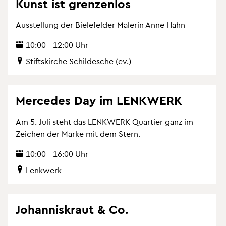
Kunst ist gren­zen­los
Aus­stel­lung der Bie­le­fel­der Ma­le­rin Anne Hahn
10:00 - 12:00 Uhr
Stifts­kir­che Schil­desche (ev.)
Mer­ce­des Day im LENK­WERK
Am 5. Juli steht das LENK­WERK Quar­tier ganz im
Zei­chen der Marke mit dem Stern.
10:00 - 16:00 Uhr
Lenk­werk
Jo­han­nis­kraut & Co.