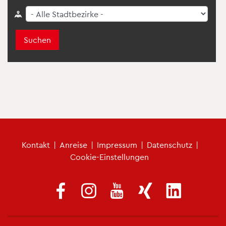
Suchen
Fu­ß­zei­len­me­nü
Kon­takt
|
An­rei­se
|
Im­pres­sum
|
Da­ten­schutz
|
Coo­kie-Ein­stel­lun­gen