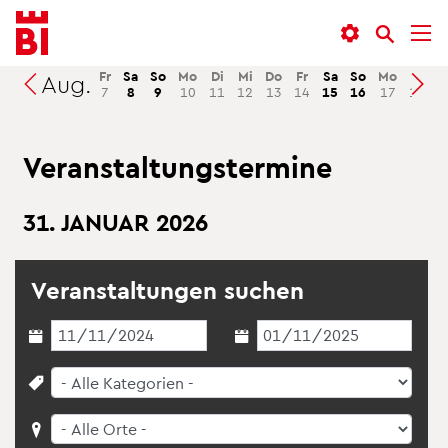
In­
Menü
Suche
halt
an­
an­
an­
sprin­
sprin­
Fr
Sa
So
Mo
Di
Mi
Do
Fr
Sa
So
Mo
Di
M
Aug.
Suchen
7
8
9
10
11
12
13
14
15
16
17
18
1
sprin­
gen
gen
gen
Ver­an­stal­tungs­ter­mi­ne
31. JA­NU­AR 2026
Ver­an­stal­tun­gen su­chen