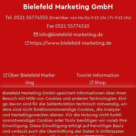
Bie­le­feld Mar­ke­ting GmbH
Tel.
0521 55774555
(Er­reich­bar von Mo-Do 9-15 Uhr | Fr 9-13 Uhr)
Fax 0521 55774510
info@​bielefeld-​marketing.​de
https://​www.​bielefeld-​marketing.​de
Über Bie­le­feld Mar­ke­
Tou­rist-In­for­ma­ti­on
ting
Shop
Jobs
City Bie­le­feld
Bie­le­feld Mar­ke­ting GmbH spei­chert In­for­ma­tio­nen über Ihren
Kon­takt
Bie­le­feld-Gut­schein
Be­such mit Hilfe von Coo­kies und an­de­ren Tech­no­lo­gi­en. Ei­ni­
ge davon sind für die Sei­ten­funk­ti­on tech­nisch not­wen­dig. An­
Ge­schäfts­be­richt
Web­cams
de­re sind nicht funk­ti­ons­not­wen­di­ge Coo­kies, die Ana­ly­se-
Pres­se
und Mar­ke­ting­zwe­cken die­nen. Für die Nut­zung nicht funk­ti­
ons­not­wen­di­ger Coo­kies oder Tools be­nö­ti­gen wir vorab Ihre
Ein­wil­li­gung. Diese Ein­wil­li­gung er­folgt auf frei­wil­li­ger Basis
und um­fasst auch die Über­mitt­lung der Daten in Dritt­staa­ten