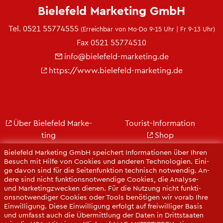
Bie­le­feld Mar­ke­ting GmbH
Tel.
0521 55774555
(Er­reich­bar von Mo-Do 9-15 Uhr | Fr 9-13 Uhr)
Fax 0521 55774510
info@​bielefeld-​marketing.​de
https://​www.​bielefeld-​marketing.​de
Über Bie­le­feld Mar­ke­
Tou­rist-In­for­ma­ti­on
ting
Shop
Jobs
City Bie­le­feld
Bie­le­feld Mar­ke­ting GmbH spei­chert In­for­ma­tio­nen über Ihren
Kon­takt
Bie­le­feld-Gut­schein
Be­such mit Hilfe von Coo­kies und an­de­ren Tech­no­lo­gi­en. Ei­ni­
ge davon sind für die Sei­ten­funk­ti­on tech­nisch not­wen­dig. An­
Ge­schäfts­be­richt
Web­cams
de­re sind nicht funk­ti­ons­not­wen­di­ge Coo­kies, die Ana­ly­se-
Pres­se
und Mar­ke­ting­zwe­cken die­nen. Für die Nut­zung nicht funk­ti­
ons­not­wen­di­ger Coo­kies oder Tools be­nö­ti­gen wir vorab Ihre
Ein­wil­li­gung. Diese Ein­wil­li­gung er­folgt auf frei­wil­li­ger Basis
und um­fasst auch die Über­mitt­lung der Daten in Dritt­staa­ten