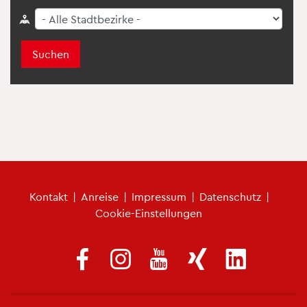
Suchen
Fu­ß­zei­len­me­nü
Kon­takt
|
An­rei­se
|
Im­pres­sum
|
Da­ten­schutz
|
Coo­kie-Ein­stel­lun­gen